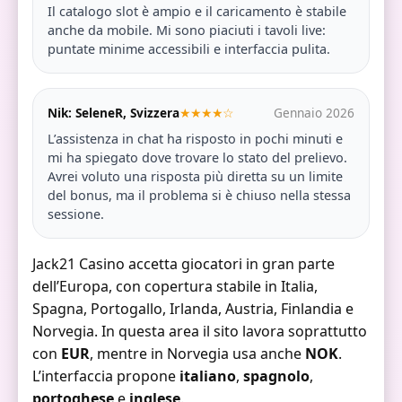
Il catalogo slot è ampio e il caricamento è stabile
anche da mobile. Mi sono piaciuti i tavoli live:
puntate minime accessibili e interfaccia pulita.
Nik: SeleneR, Svizzera
★★★★☆
Gennaio 2026
L’assistenza in chat ha risposto in pochi minuti e
mi ha spiegato dove trovare lo stato del prelievo.
Avrei voluto una risposta più diretta su un limite
del bonus, ma il problema si è chiuso nella stessa
sessione.
Jack21 Casino accetta giocatori in gran parte
dell’Europa, con copertura stabile in Italia,
Spagna, Portogallo, Irlanda, Austria, Finlandia e
Norvegia. In questa area il sito lavora soprattutto
con
EUR
, mentre in Norvegia usa anche
NOK
.
L’interfaccia propone
italiano
,
spagnolo
,
portoghese
e
inglese
.