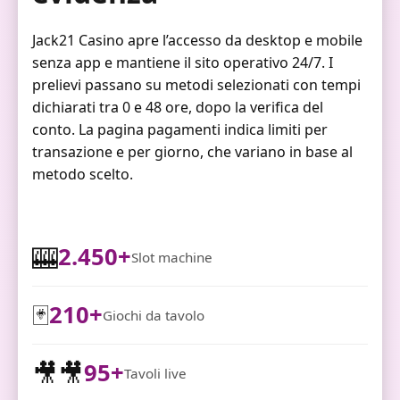
Jack21 Casino apre l’accesso da desktop e mobile
senza app e mantiene il sito operativo 24/7. I
prelievi passano su metodi selezionati con tempi
dichiarati tra 0 e 48 ore, dopo la verifica del
conto. La pagina pagamenti indica limiti per
transazione e per giorno, che variano in base al
metodo scelto.
🎰
2.450+
Slot machine
🃏
210+
Giochi da tavolo
🎥
🎥
95+
Tavoli live