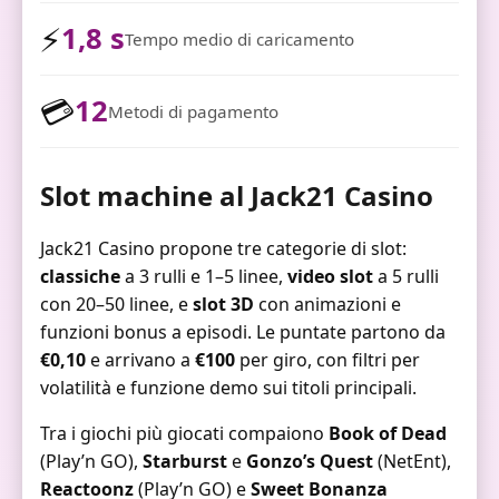
⚡
1,8 s
Tempo medio di caricamento
💳
12
Metodi di pagamento
Slot machine al Jack21 Casino
Jack21 Casino propone tre categorie di slot:
classiche
a 3 rulli e 1–5 linee,
video slot
a 5 rulli
con 20–50 linee, e
slot 3D
con animazioni e
funzioni bonus a episodi. Le puntate partono da
€0,10
e arrivano a
€100
per giro, con filtri per
volatilità e funzione demo sui titoli principali.
Tra i giochi più giocati compaiono
Book of Dead
(Play’n GO),
Starburst
e
Gonzo’s Quest
(NetEnt),
Reactoonz
(Play’n GO) e
Sweet Bonanza