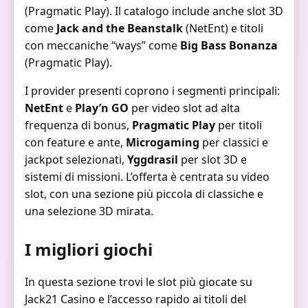
(Pragmatic Play). Il catalogo include anche slot 3D
come
Jack and the Beanstalk
(NetEnt) e titoli
con meccaniche “ways” come
Big Bass Bonanza
(Pragmatic Play).
I provider presenti coprono i segmenti principali:
NetEnt
e
Play’n GO
per video slot ad alta
frequenza di bonus,
Pragmatic Play
per titoli
con feature e ante,
Microgaming
per classici e
jackpot selezionati,
Yggdrasil
per slot 3D e
sistemi di missioni. L’offerta è centrata su video
slot, con una sezione più piccola di classiche e
una selezione 3D mirata.
I migliori giochi
In questa sezione trovi le slot più giocate su
Jack21 Casino e l’accesso rapido ai titoli del