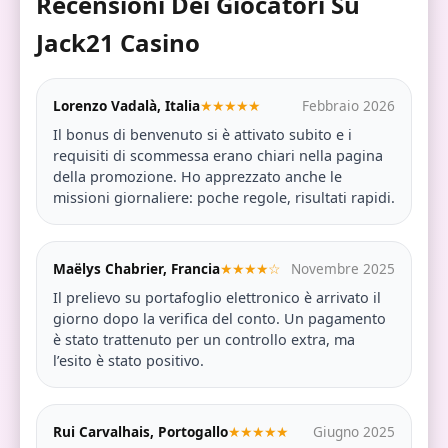
Recensioni Dei Giocatori Su
Jack21 Casino
Lorenzo Vadalà, Italia
★★★★★
Febbraio 2026
Il bonus di benvenuto si è attivato subito e i
requisiti di scommessa erano chiari nella pagina
della promozione. Ho apprezzato anche le
missioni giornaliere: poche regole, risultati rapidi.
Maëlys Chabrier, Francia
★★★★☆
Novembre 2025
Il prelievo su portafoglio elettronico è arrivato il
giorno dopo la verifica del conto. Un pagamento
è stato trattenuto per un controllo extra, ma
l’esito è stato positivo.
Rui Carvalhais, Portogallo
★★★★★
Giugno 2025