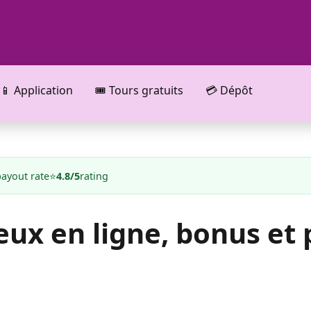
📱 Application
🎟️ Tours gratuits
💳 Dépôt
payout rate
⭐
4.8/5
rating
jeux en ligne, bonus e