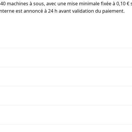
540 machines à sous, avec une mise minimale fixée à 0,10 € s
 interne est annoncé à 24 h avant validation du paiement.