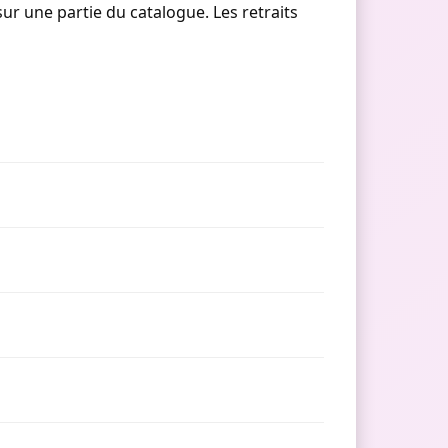
ur une partie du catalogue. Les retraits