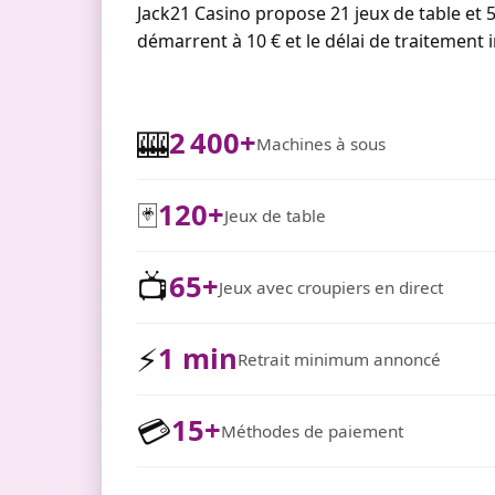
Jack21 Casino propose 21 jeux de table et 
démarrent à 10 € et le délai de traitement
🎰
2 400+
Machines à sous
🃏
120+
Jeux de table
📺
65+
Jeux avec croupiers en direct
⚡
1 min
Retrait minimum annoncé
💳
15+
Méthodes de paiement