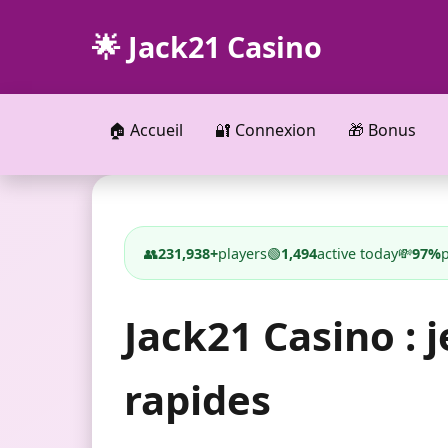
🌟 Jack21 Casino
🏠 Accueil
🔐 Connexion
🎁 Bonus
👥
231,938+
players
🟢
1,494
active today
💸
97%
Jack21 Casino : 
rapides