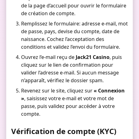
de la page d’accueil pour ouvrir le formulaire
de création de compte.
Remplissez le formulaire: adresse e-mail, mot
de passe, pays, devise du compte, date de
naissance. Cochez l’acceptation des
conditions et validez l’envoi du formulaire.
Ouvrez l’e-mail reçu de
Jack21 Casino
, puis
cliquez sur le lien de confirmation pour
valider l’adresse e-mail. Si aucun message
n’apparaît, vérifiez le dossier spam.
Revenez sur le site, cliquez sur
« Connexion
»
, saisissez votre e-mail et votre mot de
passe, puis validez pour accéder à votre
compte.
Vérification de compte (KYC)