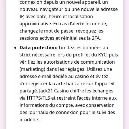
connexion depuis un nouvel appareil, un
nouveau navigateur ou une nouvelle adresse
IP, avec date, heure et localisation
approximative. En cas d’alerte inconnue,
changez le mot de passe, révoquez les
sessions actives et réinitialisez la 2FA.
Data protection:
Limitez les données au
strict nécessaire lors du profil et du KYC, puis
vérifiez les autorisations de communication
(marketing) dans les réglages. Utilisez une
adresse e-mail dédiée au casino et évitez
d’enregistrer la carte bancaire sur l’appareil
partagé. Jack21 Casino chiffre les échanges
via HTTPS/TLS et restreint l’accès interne aux
informations du compte, avec conservation
des journaux de connexion pour le suivi des
incidents.