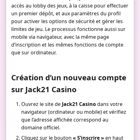
accès au lobby des jeux, à la caisse pour effectuer
un premier dépôt, et aux paramètres du profil
pour activer les options de sécurité et gérer les
limites de jeu. Le processus fonctionne aussi sur
mobile via navigateur, avec la même page
d’inscription et les mêmes fonctions de compte
que sur ordinateur.
Création d’un nouveau compte
sur Jack21 Casino
Ouvrez le site de
Jack21 Casino
dans votre
navigateur (ordinateur ou mobile) et vérifiez
que l’adresse affichée correspond au
domaine officiel.
Cliquez sur le bouton
« S’inscrire »
en haut