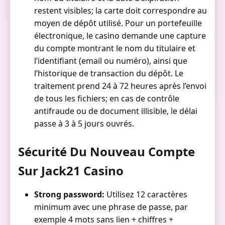
restent visibles; la carte doit correspondre au
moyen de dépôt utilisé. Pour un portefeuille
électronique, le casino demande une capture
du compte montrant le nom du titulaire et
l’identifiant (email ou numéro), ainsi que
l’historique de transaction du dépôt. Le
traitement prend 24 à 72 heures après l’envoi
de tous les fichiers; en cas de contrôle
antifraude ou de document illisible, le délai
passe à 3 à 5 jours ouvrés.
Sécurité Du Nouveau Compte
Sur Jack21 Casino
Strong password:
Utilisez 12 caractères
minimum avec une phrase de passe, par
exemple 4 mots sans lien + chiffres +