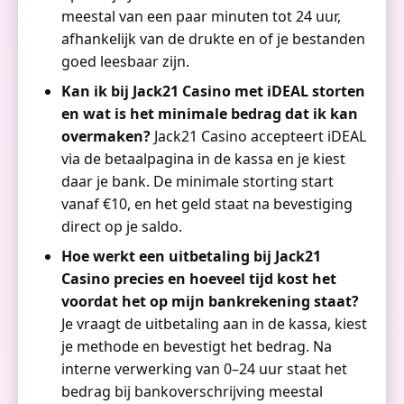
meestal van een paar minuten tot 24 uur,
afhankelijk van de drukte en of je bestanden
goed leesbaar zijn.
Kan ik bij Jack21 Casino met iDEAL storten
en wat is het minimale bedrag dat ik kan
overmaken?
Jack21 Casino accepteert iDEAL
via de betaalpagina in de kassa en je kiest
daar je bank. De minimale storting start
vanaf €10, en het geld staat na bevestiging
direct op je saldo.
Hoe werkt een uitbetaling bij Jack21
Casino precies en hoeveel tijd kost het
voordat het op mijn bankrekening staat?
Je vraagt de uitbetaling aan in de kassa, kiest
je methode en bevestigt het bedrag. Na
interne verwerking van 0–24 uur staat het
bedrag bij bankoverschrijving meestal