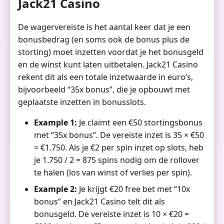
Jack21 Casino
De wagervereiste is het aantal keer dat je een
bonusbedrag (en soms ook de bonus plus de
storting) moet inzetten voordat je het bonusgeld
en de winst kunt laten uitbetalen. Jack21 Casino
rekent dit als een totale inzetwaarde in euro’s,
bijvoorbeeld “35x bonus”, die je opbouwt met
geplaatste inzetten in bonusslots.
Example 1:
Je claimt een €50 stortingsbonus
met “35x bonus”. De vereiste inzet is 35 × €50
= €1.750. Als je €2 per spin inzet op slots, heb
je 1.750 / 2 = 875 spins nodig om de rollover
te halen (los van winst of verlies per spin).
Example 2:
Je krijgt €20 free bet met “10x
bonus” en Jack21 Casino telt dit als
bonusgeld. De vereiste inzet is 10 × €20 =