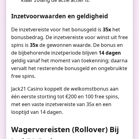
Inzetvoorwaarden en geldigheid
De inzetvereiste voor het bonusgeld is
35x
het
bonusbedrag. De inzetvereiste voor winst uit free
spins is
35x
de gewonnen waarde. De bonus en
de bijbehorende inzetperiode blijven
14 dagen
geldig vanaf het moment van toekenning; daarna
vervalt het resterende bonusgeld en ongebruikte
free spins.
Jack21 Casino koppelt de welkomstbonus aan
één eerste storting tot €200 en 100 free spins,
met een vaste inzetvereiste van 35x en een
looptijd van 14 dagen.
Wagervereisten (Rollover) Bij