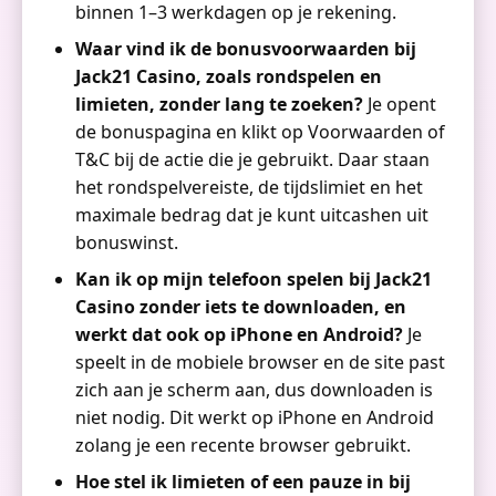
binnen 1–3 werkdagen op je rekening.
Waar vind ik de bonusvoorwaarden bij
Jack21 Casino, zoals rondspelen en
limieten, zonder lang te zoeken?
Je opent
de bonuspagina en klikt op Voorwaarden of
T&C bij de actie die je gebruikt. Daar staan
het rondspelvereiste, de tijdslimiet en het
maximale bedrag dat je kunt uitcashen uit
bonuswinst.
Kan ik op mijn telefoon spelen bij Jack21
Casino zonder iets te downloaden, en
werkt dat ook op iPhone en Android?
Je
speelt in de mobiele browser en de site past
zich aan je scherm aan, dus downloaden is
niet nodig. Dit werkt op iPhone en Android
zolang je een recente browser gebruikt.
Hoe stel ik limieten of een pauze in bij