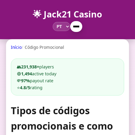
🌟 Jack21 Casino
Início
Código Promocional
👥
231,938+
players
🟢
1,494
active today
💸
97%
payout rate
⭐
4.8/5
rating
Tipos de códigos
promocionais e como