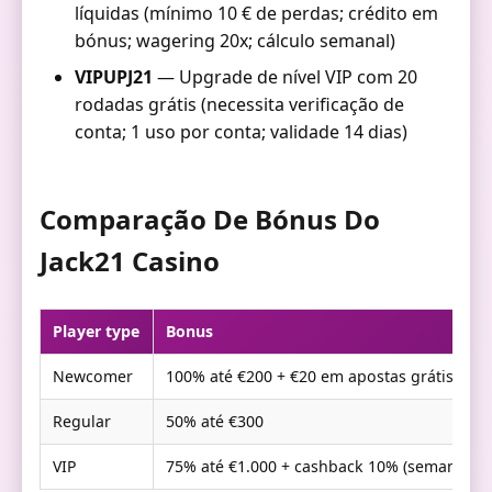
líquidas (mínimo 10 € de perdas; crédito em
bónus; wagering 20x; cálculo semanal)
VIPUPJ21
— Upgrade de nível VIP com 20
rodadas grátis (necessita verificação de
conta; 1 uso por conta; validade 14 dias)
Comparação De Bónus Do
Jack21 Casino
Player type
Bonus
Newcomer
100% até €200 + €20 em apostas grátis
Regular
50% até €300
VIP
75% até €1.000 + cashback 10% (semanal)