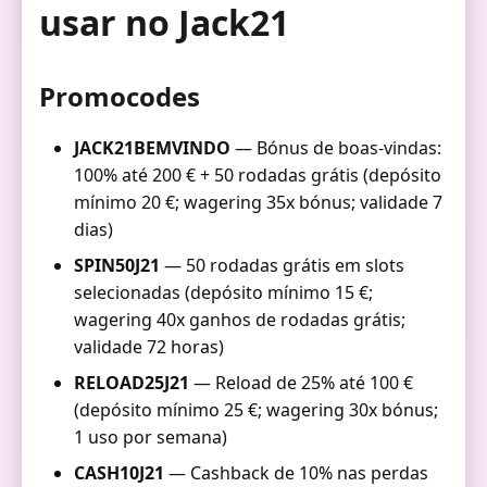
usar no Jack21
Promocodes
JACK21BEMVINDO
— Bónus de boas-vindas:
100% até 200 € + 50 rodadas grátis (depósito
mínimo 20 €; wagering 35x bónus; validade 7
dias)
SPIN50J21
— 50 rodadas grátis em slots
selecionadas (depósito mínimo 15 €;
wagering 40x ganhos de rodadas grátis;
validade 72 horas)
RELOAD25J21
— Reload de 25% até 100 €
(depósito mínimo 25 €; wagering 30x bónus;
1 uso por semana)
CASH10J21
— Cashback de 10% nas perdas