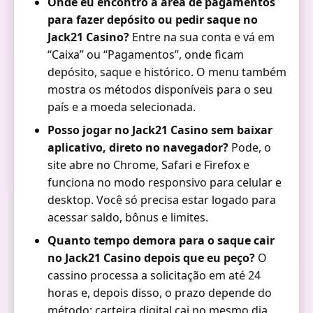
Onde eu encontro a área de pagamentos
para fazer depósito ou pedir saque no
Jack21 Casino?
Entre na sua conta e vá em
“Caixa” ou “Pagamentos”, onde ficam
depósito, saque e histórico. O menu também
mostra os métodos disponíveis para o seu
país e a moeda selecionada.
Posso jogar no Jack21 Casino sem baixar
aplicativo, direto no navegador?
Pode, o
site abre no Chrome, Safari e Firefox e
funciona no modo responsivo para celular e
desktop. Você só precisa estar logado para
acessar saldo, bônus e limites.
Quanto tempo demora para o saque cair
no Jack21 Casino depois que eu peço?
O
cassino processa a solicitação em até 24
horas e, depois disso, o prazo depende do
método: carteira digital cai no mesmo dia,