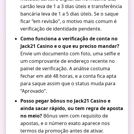
cartão leva de 1 a 3 dias úteis e transferência
bancária leva de 1 a 5 dias úteis. Se o saque
ficar “em revisão”, o motivo mais comum é
verificação de identidade pendente.
Como funciona a verificação de conta no
Jack21 Casino e o que eu preciso mandar?
Envie um documento com foto, uma selfie e
um comprovante de endereço recente no
painel de verificação. A análise costuma
fechar em até 48 horas, e a conta fica apta
para saque assim que o status muda para
“Aprovado”.
Posso pegar bônus no Jack21 Casino e
ainda sacar rápido, ou tem regra de aposta
no meio?
Bônus vem com requisito de
apostas, e o número exato aparece nos
termos da promoção antes de ativar.