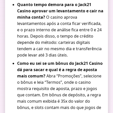
Quanto tempo demora para o Jack21
Casino aprovar um levantamento e cair na
minha conta?
O casino aprova
levantamentos após a conta ficar verificada,
e o prazo interno de análise fica entre 0 e 24
horas. Depois disso, o tempo de crédito
depende do método: carteiras digitais
tendem a cair no mesmo dia e transferência
pode levar até 3 dias úteis.
Como eu sei se um bônus do Jack21 Casino
dá para sacar e qual é a regra de aposta
mais comum?
Abra “Promoções”, selecione
o bônus e leia “Termos”, onde o casino
mostra requisito de aposta, prazo e jogos
que contam. Em bônus de depósito, a regra
mais comum exibida é 35x do valor do
bônus, e slots contam mais do que jogos de