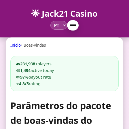
🌟 Jack21 Casino
Início
Boas-vindas
👥
231,938+
players
🟢
1,494
active today
💸
97%
payout rate
⭐
4.8/5
rating
Parâmetros do pacote
de boas-vindas do