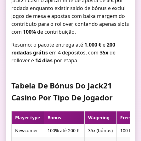
Jack21 Casino aplica limite de aposta de
5 €
por
rodada enquanto existir saldo de bónus e exclui
jogos de mesa e apostas com baixa margem do
contributo para o rollover, contando apenas slots
com
100%
de contribuição.
Resumo: o pacote entrega até
1.000 €
e
200
rodadas grátis
em 4 depósitos, com
35x
de
rollover e
14 dias
por etapa.
Tabela De Bónus Do Jack21
Casino Por Tipo De Jogador
Player type
Bonus
Wagering
Free Spin
Newcomer
100% até 200 €
35x (bónus)
100 FS