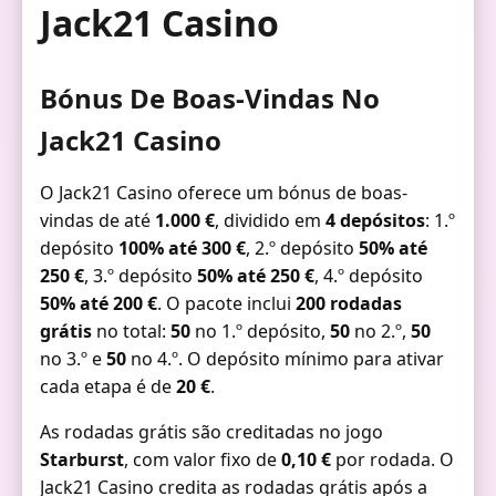
Jack21 Casino
Bónus De Boas-Vindas No
Jack21 Casino
O Jack21 Casino oferece um bónus de boas-
vindas de até
1.000 €
, dividido em
4 depósitos
: 1.º
depósito
100% até 300 €
, 2.º depósito
50% até
250 €
, 3.º depósito
50% até 250 €
, 4.º depósito
50% até 200 €
. O pacote inclui
200 rodadas
grátis
no total:
50
no 1.º depósito,
50
no 2.º,
50
no 3.º e
50
no 4.º. O depósito mínimo para ativar
cada etapa é de
20 €
.
As rodadas grátis são creditadas no jogo
Starburst
, com valor fixo de
0,10 €
por rodada. O
Jack21 Casino credita as rodadas grátis após a