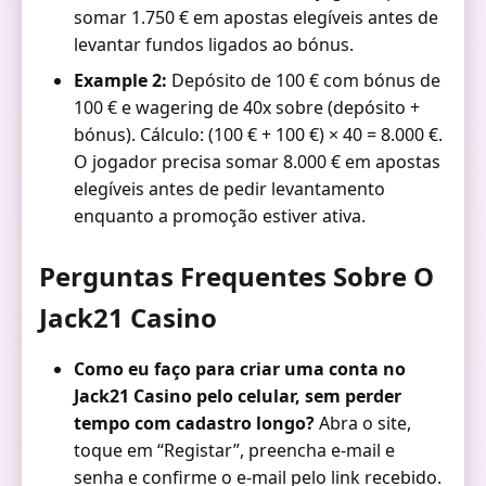
somar 1.750 € em apostas elegíveis antes de
levantar fundos ligados ao bónus.
Example 2:
Depósito de 100 € com bónus de
100 € e wagering de 40x sobre (depósito +
bónus). Cálculo: (100 € + 100 €) × 40 = 8.000 €.
O jogador precisa somar 8.000 € em apostas
elegíveis antes de pedir levantamento
enquanto a promoção estiver ativa.
Perguntas Frequentes Sobre O
Jack21 Casino
Como eu faço para criar uma conta no
Jack21 Casino pelo celular, sem perder
tempo com cadastro longo?
Abra o site,
toque em “Registar”, preencha e-mail e
senha e confirme o e-mail pelo link recebido.